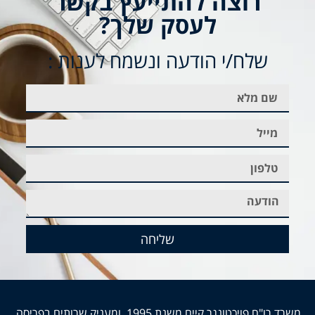
רוצה להתייעץ בקשר
לעסק שלך?
שלח/י הודעה ונשמח לענות :
שליחה
משרד רו"ח פויכטונגר קיים משנת 1995 ומעניק שרותים בפריסה