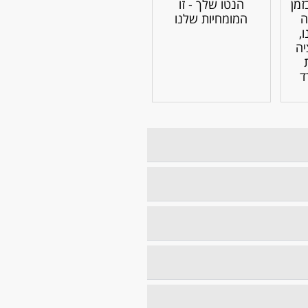
מן
הנטו שלך - זו
ה
המומחיות שלנו
,
יה
ד