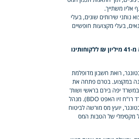
ף אליו משתייך.
א נותני שירותים שונים, בעלי
נאים, בעלי מקצועות חופשיים
עד היום חסכנו למעלה מ-41 מיליון ₪ ללקוחותינו
טונגר, רואת חשבון מדופלמת
 ניסיון של כ-33 שנה במקצוע. בטרם פתחה את
שרד יפה בירם בראשי ושות'
בירושלים (סניף של משרד רו"ח זיו האפט BDO). מנהל
טונגר, יועץ מס מורשה לביטוח
ל מקסימלי של הטבות המס