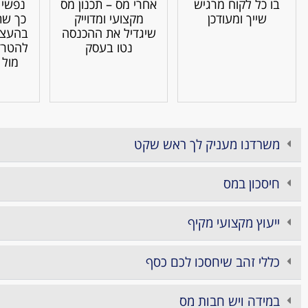
בו כל לקוח מרגיש
אחרי מס – תכנון מס
נפשי ו
שייך ומעודכן
מקצועי ומדוייק
כך שת
שיגדיל את ההכנסה
בהעצמ
נטו בעסק
להטרד 
מול 
משרדנו מעניק לך ראש שקט
חיסכון במס
ייעוץ מקצועי מקיף
כללי זהב שיחסכו לכם כסף
במידה ויש חבות מס