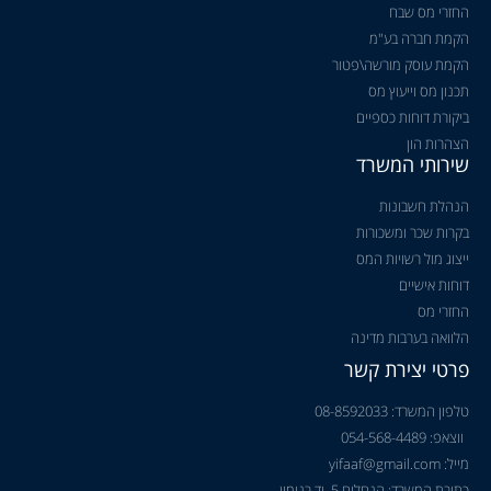
החזרי מס שבח
הקמת חברה בע"מ
הקמת עוסק מורשה\פטור
תכנון מס וייעוץ מס
ביקורת דוחות כספיים
הצהרות הון
שירותי המשרד
הנהלת חשבונות
בקרות שכר ומשכורות
ייצוג מול רשויות המס
דוחות אישיים
החזרי מס
הלוואה בערבות מדינה
פרטי יצירת קשר
טלפון המשרד: 08-8592033
ווצאפ: 054-568-4489
מייל: yifaaf@gmail.com
כתובת המשרד: הנחלים 5, יד בנימין