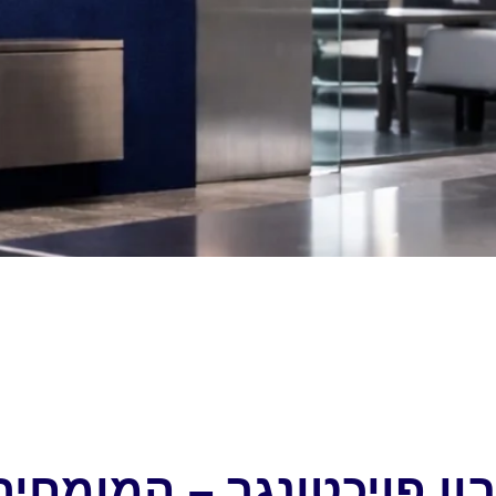
ן פויכטונגר – המומחי