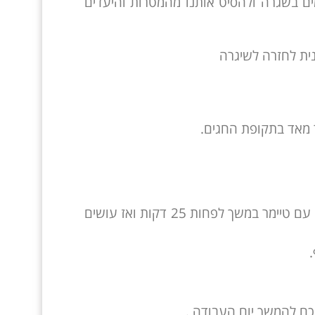
ים בשגרה ולהסיט אותנו מהמטרות והיעדים
 מאד בתקופת החגים.
השתמשו בטכניקות ניהול זמן כמו "טכניקת פומודורו" שבו אתם עובדים עם טיימר במשך לפחות 25 דקות ואז עושים
כם להמשך יום העבודה .