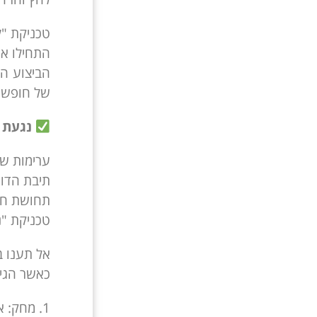
טכניקת "ל
התחילו את
הביצוע ה
של חופש ו
נגעת –
ערימות של
תיבת הדוא
תחושת חוס
טכניקת "נ
אל תענו ב
כאשר הגיע
1. מחק: אם המידע אינו רלוונטי עבורכם, פשוט מחקו אותו.