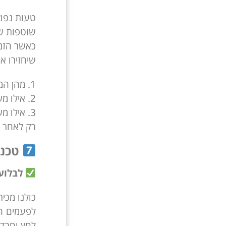
טעות נפוצ
שוטפות של
שיחזירו א
1. מהן המטרות החשובות ביותר שלי בעסק בםרט ובליים בכלל
2. אילו משימות יעזרו לי להשיג אותן⁉
3. אילו משימות מתוך הרשימה שלי ניתן לדחות להאציל לאחרים או אפילו לבטל לעת עתה
רק לאחר ש
טכני
לבלוע 
כולנו מכי
לפעמים הד
לחץ וחרדה