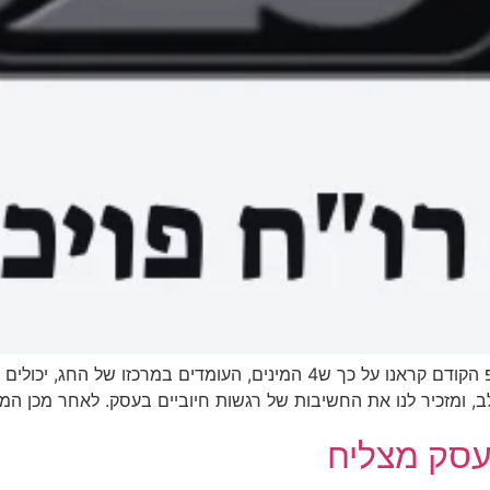
4 המינים כמקור השראה לעסק מצליח / חלק ב בטיפ הקודם קראנו על כך ש4 המ
ב, ומזכיר לנו את החשיבות של רגשות חיוביים בעסק. לאחר מכן ה