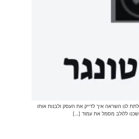
ינים, העומדים במרכזו של החג, יכולים לתת לנו השראה איך לדייק את העסק ולבנות אותו
משכנו ללולב מסמל את עמוד […]