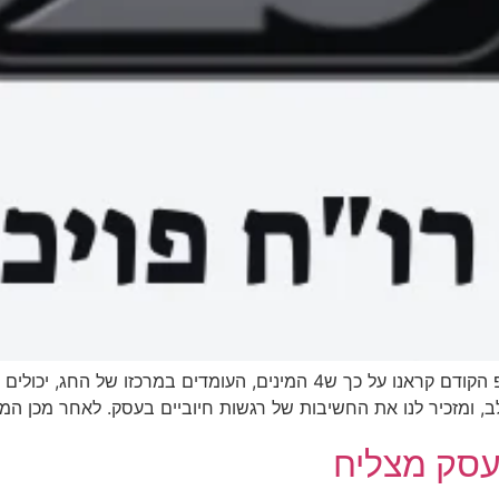
4 המינים כמקור השראה לעסק מצליח / חלק ב בטיפ הקודם קראנו על כך ש4 המ
ב, ומזכיר לנו את החשיבות של רגשות חיוביים בעסק. לאחר מכן ה