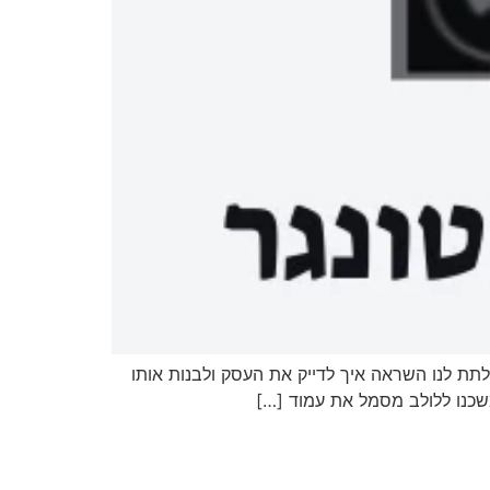
ינים, העומדים במרכזו של החג, יכולים לתת לנו השראה איך לדייק את העסק ולבנות אותו
משכנו ללולב מסמל את עמוד […]