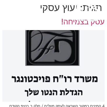
תגית:
יעוץ עסקי
עסק בצמיחה!
4 המינים כמקור השראה לעסק מצליח / חלק ב בטיפ הקודם