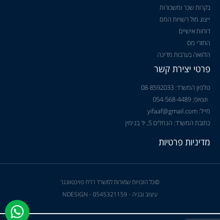
בקרות שכר ומשכורות
ייצוג מול רשויות המס
דוחות אישיים
החזרי מס
הלוואה בערבות מדינה
פרטי יצירת קשר
טלפון המשרד: 08-8592033
ווצאפ: 054-568-4489
מייל: yifaaf@gmail.com
כתובת המשרד: הנחלים 5, יד בנימין
מדיניות פרטיות
©כל הזכויות שמורות למשרד רו"ח פויכטוונגר
עיצוב ובניה - NDESIGN - 0545321159