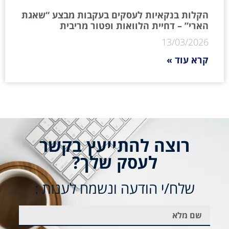
הקלות בנקאיות לעסקים בעקבות מבצע “שאגת
הארי” – דחיית הלוואות ופטור מריבית
13/03/2026
קרא עוד »
רוצה להתייעץ בקשר
לעסק שלך?
שלח/י הודעה ונשמח לענות :