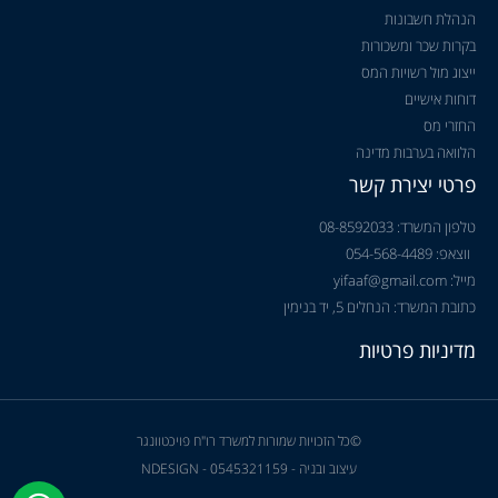
הנהלת חשבונות
בקרות שכר ומשכורות
ייצוג מול רשויות המס
דוחות אישיים
החזרי מס
הלוואה בערבות מדינה
פרטי יצירת קשר
טלפון המשרד: 08-8592033
ווצאפ: 054-568-4489
מייל: yifaaf@gmail.com
כתובת המשרד: הנחלים 5, יד בנימין
מדיניות פרטיות
©כל הזכויות שמורות למשרד רו"ח פויכטוונגר
עיצוב ובניה - NDESIGN - 0545321159