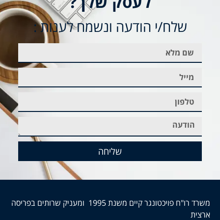
לעסק שלך?
שלח/י הודעה ונשמח לענות :
שליחה
משרד רו"ח פויכטונגר קיים משנת 1995 ומעניק שרותים בפריסה
ארצית