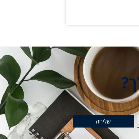
ך?
שליחה