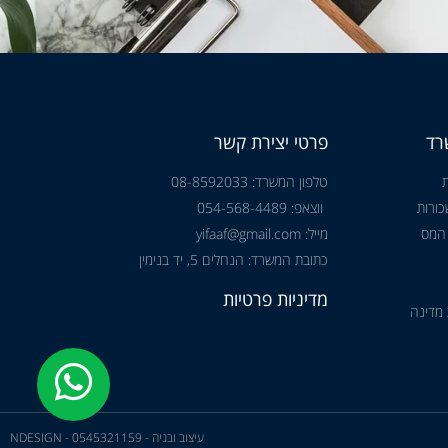
רד
פרטי יצירת קשר
טלפון המשרד: 08-8592033
ורות
ווצאפ: 054-568-4489
 המס
מייל: yifaaf@gmail.com
כתובת המשרד: הנחלים 5, יד בנימין
מדיניות פרטיות
 מדינה
עיצוב ובניה - NDESIGN - 0545321159