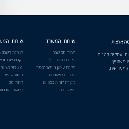
שירותי המשרד
שירותי המש
החזרי מס שבח
הנהלת חשבונות
ת ועסקים קטנים
הקמת חברה בע"מ
בקרות שכר ומשכ
ו משתייך.
הקמת עוסק מורשה\פטור
ייצוג מול רשויות
 קמעונאים,
תכנון מס וייעוץ מס
דוחות אישיים
ביקורת דוחות כספיים
החזרי מס
הצהרות הון
הלוואה בערבות