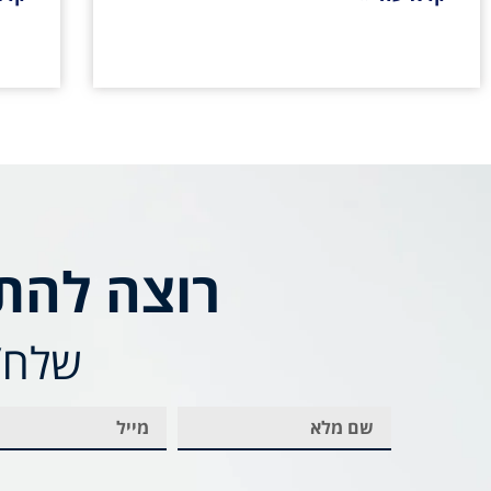
רוצה להת
שלח/י