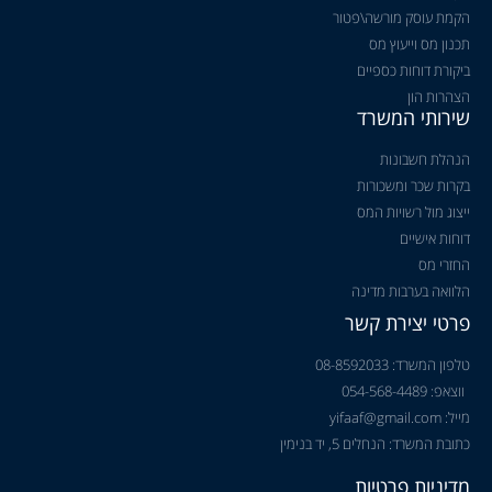
הקמת עוסק מורשה\פטור
תכנון מס וייעוץ מס
ביקורת דוחות כספיים
הצהרות הון
שירותי המשרד
הנהלת חשבונות
בקרות שכר ומשכורות
ייצוג מול רשויות המס
דוחות אישיים
החזרי מס
הלוואה בערבות מדינה
פרטי יצירת קשר
טלפון המשרד: 08-8592033
ווצאפ: 054-568-4489
מייל: yifaaf@gmail.com
כתובת המשרד: הנחלים 5, יד בנימין
מדיניות פרטיות