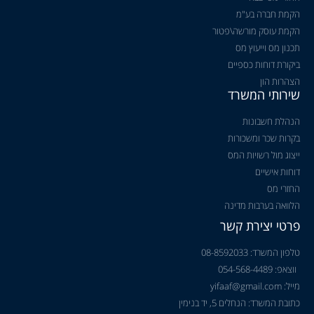
הקמת חברה בע"מ
הקמת עוסק מורשה\פטור
תכנון מס וייעוץ מס
ביקורת דוחות כספיים
הצהרות הון
שירותי המשרד
הנהלת חשבונות
בקרות שכר ומשכורות
ייצוג מול רשויות המס
דוחות אישיים
החזרי מס
הלוואה בערבות מדינה
פרטי יצירת קשר
טלפון המשרד: 08-8592033
ווצאפ: 054-568-4489
מייל: yifaaf@gmail.com
כתובת המשרד: הנחלים 5, יד בנימין