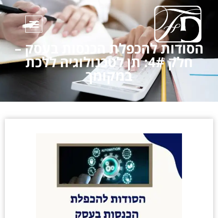
הסודות להכפלת הכנסות בעסק –
חלק 4#: תן לטכנולוגיה ללכת
במקומך