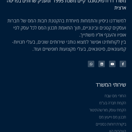
משרד רו"ח פויכטונגר קיים משנת 1995 ומעניק שרותים בפריסה
ארצית
למשרדנו ניסיון והתמחות מיוחדת בהקטנת חבות המס של חברות
ועסקים קטנים ובינוניים, תוך התאמת תכנון המס לכל עסק לפי
אופיו והענף אליו משתייך.
בין לקוחותינו אפשר למצוא נותני שירותים שונים, בעלי חנויות-
קמעונאים, סיטונאים, בעלי מקצועות חופשיים ועוד.
שירותי המשרד
החזרי מס שבח
הקמת חברה בע"מ
הקמת עוסק מורשה\פטור
תכנון מס וייעוץ מס
ביקורת דוחות כספיים
הצהרות הון