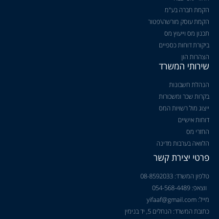
הקמת חברה בע"מ
הקמת עוסק מורשה\פטור
תכנון מס וייעוץ מס
ביקורת דוחות כספיים
הצהרות הון
שירותי המשרד
הנהלת חשבונות
בקרות שכר ומשכורות
ייצוג מול רשויות המס
דוחות אישיים
החזרי מס
הלוואה בערבות מדינה
פרטי יצירת קשר
טלפון המשרד: 08-8592033
ווצאפ: 054-568-4489
מייל: yifaaf@gmail.com
כתובת המשרד: הנחלים 5, יד בנימין