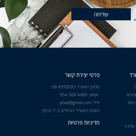
שליחה
רד
פרטי יצירת קשר
טלפון המשרד: 08-8592033
ורות
ווצאפ: 054-568-4489
 המס
מייל: yifaaf@gmail.com
כתובת המשרד: הנחלים 5, יד בנימין
מדיניות פרטיות
 מדינה