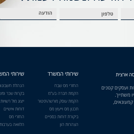
שירותי המשרד
שירותי המש
החזרי מס שבח
הנהלת חשבונות
ת ועסקים קטנים
הקמת חברה בע"מ
בקרות שכר ומשכ
ו משתייך.
הקמת עוסק מורשה\פטור
ייצוג מול רשויות
 קמעונאים,
תכנון מס וייעוץ מס
דוחות אישיים
ביקורת דוחות כספיים
החזרי מס
הצהרות הון
הלוואה בערבות