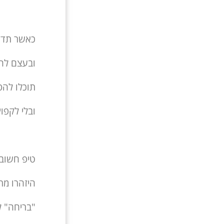
כאשר תדע
ובעצם להי
תוכלו להס
ובלי לקפו
טיפ חשוב:
היזהרו מת
"בריחה" לכ