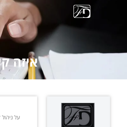
איזה קי
על ניהול 