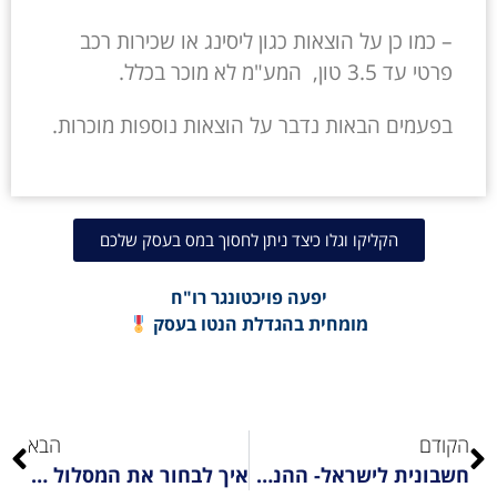
– כמו כן על הוצאות כגון ליסינג או שכירות רכב
פרטי עד 3.5 טון, המע"מ לא מוכר בכלל.
בפעמים הבאות נדבר על הוצאות נוספות מוכרות.
הקליקו וגלו כיצד ניתן לחסוך במס בעסק שלכם
יפעה פויכטונגר רו"ח
מומחית בהגדלת הנטו בעסק
הקודם
הבא
חשבונית לישראל- ההנחיות המדוייקות
איך לבחור את המסלול המנצח לחיסכון במס בתחום רכישת רכב או ליסינג?