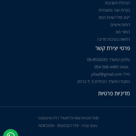
הנהלת חשבונות
בקרות שכר ומשכורות
ייצוג מול רשויות המס
דוחות אישיים
החזרי מס
הלוואה בערבות מדינה
פרטי יצירת קשר
טלפון המשרד: 08-8592033
ווצאפ: 054-568-4489
מייל: yifaaf@gmail.com
כתובת המשרד: הנחלים 5, יד בנימין
מדיניות פרטיות
©כל הזכויות שמורות למשרד רו"ח פויכטוונגר
עיצוב ובניה - NDESIGN - 0545321159