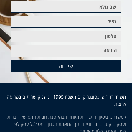
שליחה
משרד רו"ח פויכטונגר קיים משנת 1995 ומעניק שרותים בפריסה
ארצית
למשרדנו ניסיון והתמחות מיוחדת בהקטנת חבות המס של חברות
ועסקים קטנים ובינוניים, תוך התאמת תכנון המס לכל עסק לפי
אופיו והענף אליו משתייך.