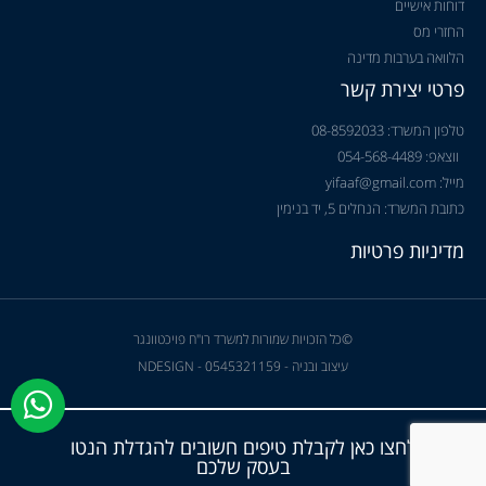
דוחות אישיים
החזרי מס
הלוואה בערבות מדינה
פרטי יצירת קשר
טלפון המשרד: 08-8592033
ווצאפ: 054-568-4489
מייל: yifaaf@gmail.com
כתובת המשרד: הנחלים 5, יד בנימין
מדיניות פרטיות
©כל הזכויות שמורות למשרד רו"ח פויכטוונגר
עיצוב ובניה - NDESIGN - 0545321159
לחצו כאן לקבלת טיפים חשובים להגדלת הנטו
בעסק שלכם