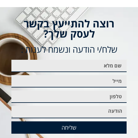
רוצה להתייעץ בקשר
לעסק שלך?
שלח/י הודעה ונשמח לענות :
שליחה