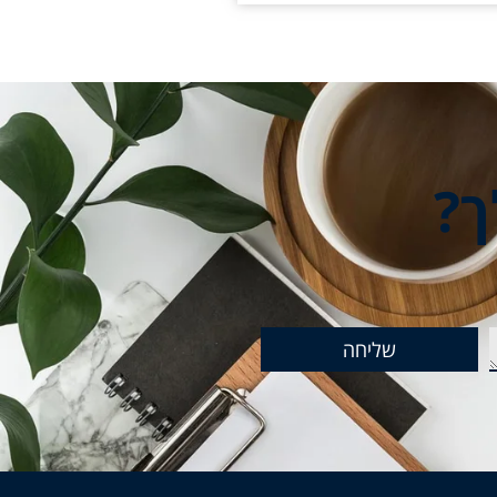
ך?
שליחה