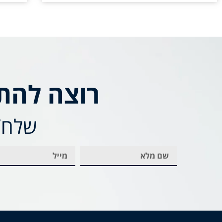
רוצה להת
שלח/י