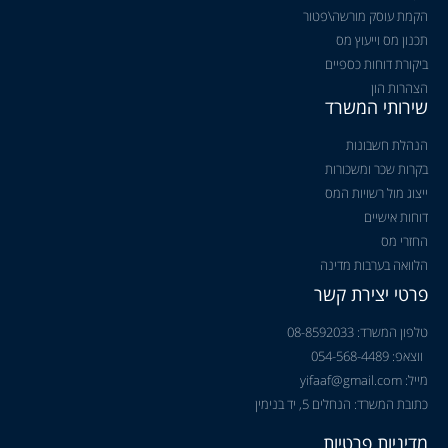
הקמת עוסק מורשה\פטור
תכנון מס וייעוץ מס
ביקורת דוחות כספיים
הצהרות הון
שירותי המשרד
הנהלת חשבונות
בקרות שכר ומשכורות
ייצוג מול רשויות המס
דוחות אישיים
החזרי מס
הלוואה בערבות מדינה
פרטי יצירת קשר
טלפון המשרד: 08-8592033
ווצאפ: 054-568-4489
מייל: yifaaf@gmail.com
כתובת המשרד: הנחלים 5, יד בנימין
מדיניות פרטיות