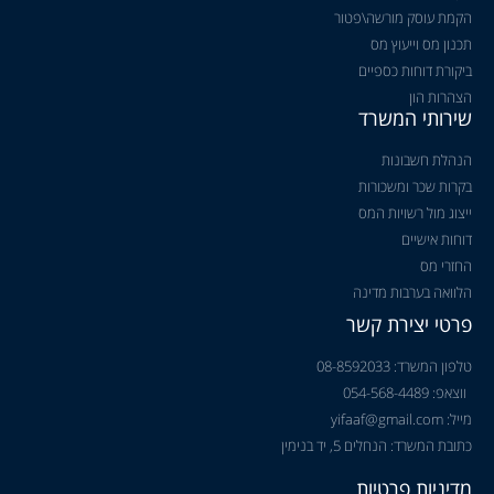
הקמת עוסק מורשה\פטור
תכנון מס וייעוץ מס
ביקורת דוחות כספיים
הצהרות הון
שירותי המשרד
הנהלת חשבונות
בקרות שכר ומשכורות
ייצוג מול רשויות המס
דוחות אישיים
החזרי מס
הלוואה בערבות מדינה
פרטי יצירת קשר
טלפון המשרד: 08-8592033
ווצאפ: 054-568-4489
מייל: yifaaf@gmail.com
כתובת המשרד: הנחלים 5, יד בנימין
מדיניות פרטיות