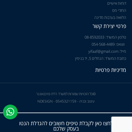
דוחות אישיים
החזרי מס
הלוואה בערבות מדינה
פרטי יצירת קשר
טלפון המשרד: 08-8592033
ווצאפ: 054-568-4489
מייל: yifaaf@gmail.com
כתובת המשרד: הנחלים 5, יד בנימין
מדיניות פרטיות
©כל הזכויות שמורות למשרד רו"ח פויכטוונגר
עיצוב ובניה - NDESIGN - 0545321159
לחצו כאן לקבלת טיפים חשובים להגדלת הנטו
בעסק שלכם