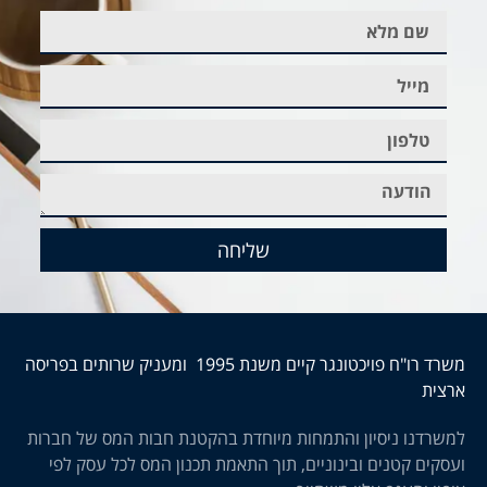
שליחה
משרד רו"ח פויכטונגר קיים משנת 1995 ומעניק שרותים בפריסה
ארצית
למשרדנו ניסיון והתמחות מיוחדת בהקטנת חבות המס של חברות
ועסקים קטנים ובינוניים, תוך התאמת תכנון המס לכל עסק לפי