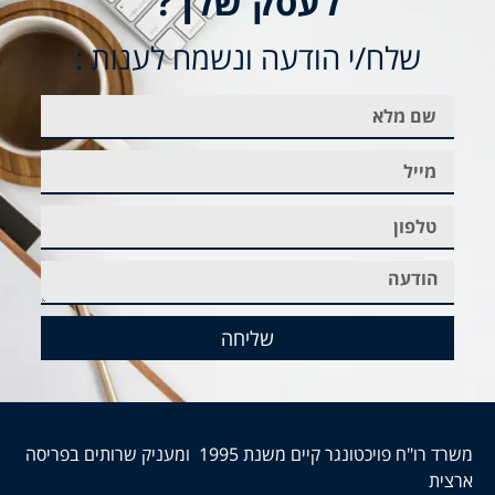
לעסק שלך?
שלח/י הודעה ונשמח לענות :
שליחה
משרד רו"ח פויכטונגר קיים משנת 1995 ומעניק שרותים בפריסה
ארצית