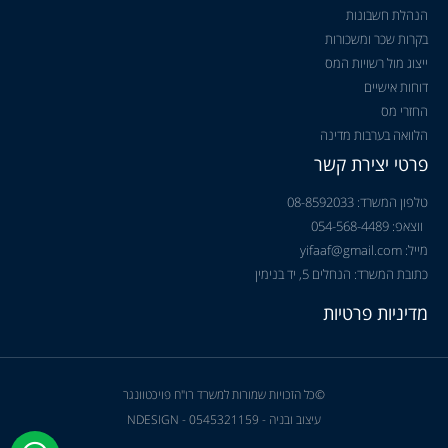
הנהלת חשבונות
בקרות שכר ומשכורות
ייצוג מול רשויות המס
דוחות אישיים
החזרי מס
הלוואה בערבות מדינה
פרטי יצירת קשר
טלפון המשרד: 08-8592033
ווצאפ: 054-568-4489
מייל: yifaaf@gmail.com
כתובת המשרד: הנחלים 5, יד בנימין
מדיניות פרטיות
©כל הזכויות שמורות למשרד רו"ח פויכטוונגר
עיצוב ובניה - NDESIGN - 0545321159