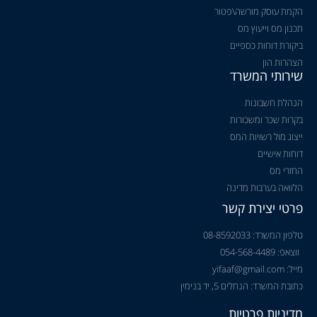
הקמת עוסק מורשה\פטור
תכנון מס וייעוץ מס
ביקורת דוחות כספיים
הצהרות הון
שירותי המשרד
הנהלת חשבונות
בקרות שכר ומשכורות
ייצוג מול רשויות המס
דוחות אישיים
החזרי מס
הלוואה בערבות מדינה
פרטי יצירת קשר
טלפון המשרד: 08-8592033
ווצאפ: 054-568-4489
מייל: yifaaf@gmail.com
כתובת המשרד: הנחלים 5, יד בנימין
מדיניות פרטיות