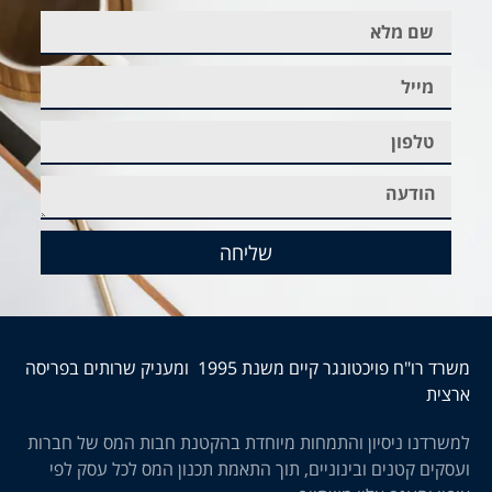
שליחה
משרד רו"ח פויכטונגר קיים משנת 1995 ומעניק שרותים בפריסה
ארצית
למשרדנו ניסיון והתמחות מיוחדת בהקטנת חבות המס של חברות
ועסקים קטנים ובינוניים, תוך התאמת תכנון המס לכל עסק לפי