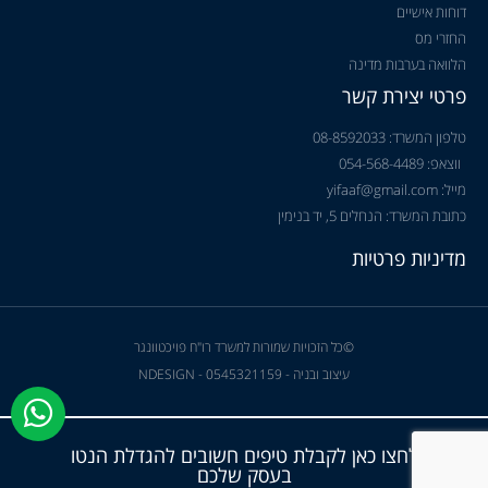
דוחות אישיים
החזרי מס
הלוואה בערבות מדינה
פרטי יצירת קשר
טלפון המשרד: 08-8592033
ווצאפ: 054-568-4489
מייל: yifaaf@gmail.com
כתובת המשרד: הנחלים 5, יד בנימין
מדיניות פרטיות
©כל הזכויות שמורות למשרד רו"ח פויכטוונגר
עיצוב ובניה - NDESIGN - 0545321159
לחצו כאן לקבלת טיפים חשובים להגדלת הנטו
בעסק שלכם