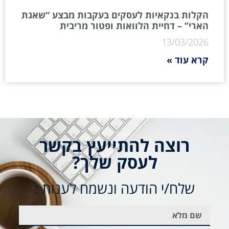
הקלות בנקאיות לעסקים בעקבות מבצע “שאגת
הארי” – דחיית הלוואות ופטור מריבית
13/03/2026
קרא עוד »
רוצה להתייעץ בקשר
לעסק שלך?
שלח/י הודעה ונשמח לענות :