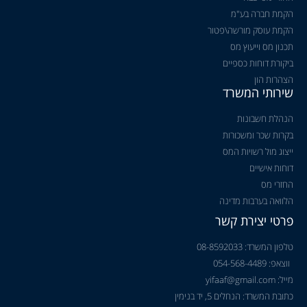
הקמת חברה בע"מ
הקמת עוסק מורשה\פטור
תכנון מס וייעוץ מס
ביקורת דוחות כספיים
הצהרות הון
שירותי המשרד
הנהלת חשבונות
בקרות שכר ומשכורות
ייצוג מול רשויות המס
דוחות אישיים
החזרי מס
הלוואה בערבות מדינה
פרטי יצירת קשר
טלפון המשרד: 08-8592033
ווצאפ: 054-568-4489
מייל: yifaaf@gmail.com
כתובת המשרד: הנחלים 5, יד בנימין