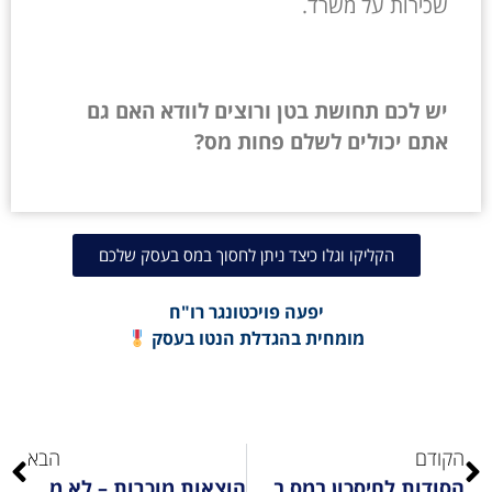
שכירות על משרד.
יש לכם תחושת בטן ורוצים לוודא האם גם
אתם יכולים לשלם פחות מס?
הקליקו וגלו כיצד ניתן לחסוך במס בעסק שלכם
יפעה פויכטונגר רו"ח
מומחית בהגדלת הנטו בעסק
הקודם
הבא
הסודות לחיסכון במס באפס מאמץ 1# – כיבודים ארוח ונסיעות לחו"ל
הוצאות מוכרות – לא מה שחשבתם!