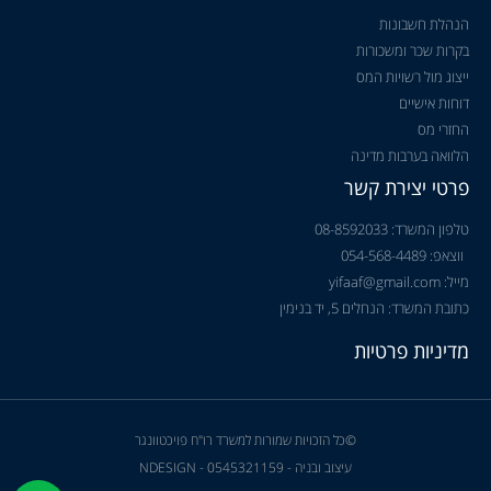
הנהלת חשבונות
בקרות שכר ומשכורות
ייצוג מול רשויות המס
דוחות אישיים
החזרי מס
הלוואה בערבות מדינה
פרטי יצירת קשר
טלפון המשרד: 08-8592033
ווצאפ: 054-568-4489
מייל: yifaaf@gmail.com
כתובת המשרד: הנחלים 5, יד בנימין
מדיניות פרטיות
©כל הזכויות שמורות למשרד רו"ח פויכטוונגר
עיצוב ובניה - NDESIGN - 0545321159