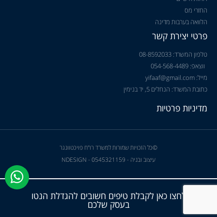
החזרי מס
הלוואה בערבות מדינה
פרטי יצירת קשר
טלפון המשרד: 08-8592033
ווצאפ: 054-568-4489
מייל: yifaaf@gmail.com
כתובת המשרד: הנחלים 5, יד בנימין
מדיניות פרטיות
©כל הזכויות שמורות למשרד רו"ח פויכטוונגר
עיצוב ובניה - NDESIGN - 0545321159
לחצו כאן לקבלת טיפים חשובים להגדלת הנטו
בעסק שלכם