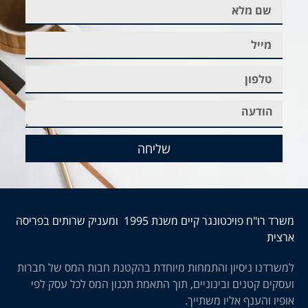
שליחה
משרד רו"ח פויכטונגר קיים משנת 1995 ומעניק שרותים בפריסה
ארצית
למשרדנו ניסיון והתמחות מיוחדת בהקטנת חבות המס של חברות
ועסקים קטנים ובינוניים, תוך התאמת תכנון המס לכל עסק לפי
אופיו והענף אליו משתייך.