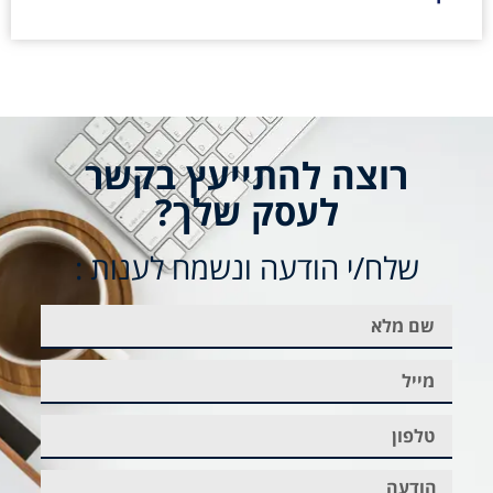
רוצה להתייעץ בקשר
לעסק שלך?
שלח/י הודעה ונשמח לענות :