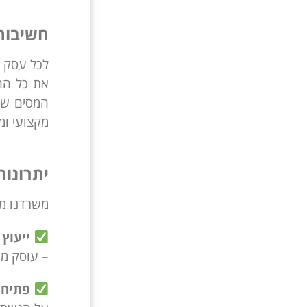
חשיבות
לכל עסק י
את כל הה
המסים שתש
מקצועי ומ
יתרונות
משרדנו מצ
ייעוץ
– עוסק מו
פתיחת