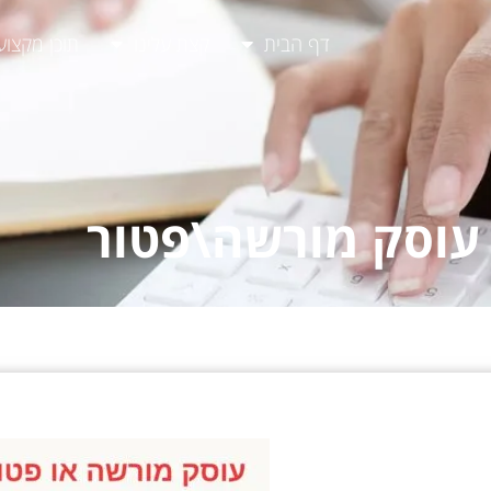
דף הבית
קצת עלינו
תוכן מקצוע
וסק מורשה\פטור