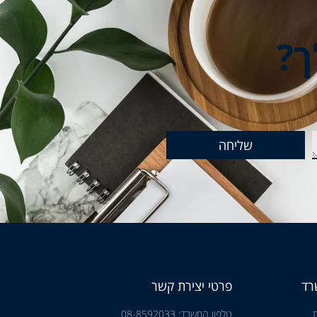
ך?
שליחה
רד
פרטי יצירת קשר
טלפון המשרד: 08-8592033