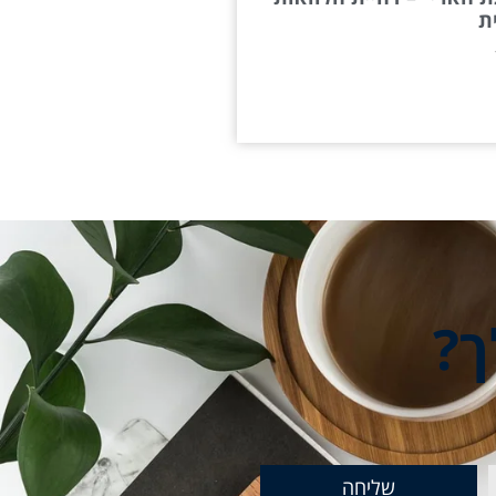
ת
ך?
שליחה