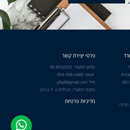
רד
פרטי יצירת קשר
טלפון המשרד: 08-8592033
ורות
ווצאפ: 054-568-4489
 המס
מייל: yifaaf@gmail.com
כתובת המשרד: הנחלים 5, יד בנימין
מדיניות פרטיות
 מדינה