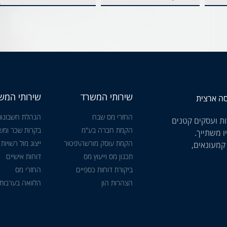
שירותי המשרד
שירותי המש
החזרי מס שבח
הנהלת חשבונות
ת ועסקים קטנים
הקמת חברה בע"מ
בקרות שכר ומשכ
ו משתייך.
הקמת עוסק מורשה\פטור
ייצוג מול רשויות
 קמעונאים,
תכנון מס וייעוץ מס
דוחות אישיים
ביקורת דוחות כספיים
החזרי מס
הצהרות הון
הלוואה בערבות