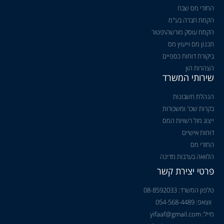
החזרי מס שבח
הקמת חברה בע"מ
הקמת עוסק מורשה\פטור
תכנון מס וייעוץ מס
ביקורת דוחות כספיים
הצהרות הון
שירותי המשרד
הנהלת חשבונות
בקרות שכר ומשכורות
ייצוג מול רשויות המס
דוחות אישיים
החזרי מס
הלוואה בערבות מדינה
פרטי יצירת קשר
טלפון המשרד: 08-8592033
ווצאפ: 054-568-4489
מייל: yifaaf@gmail.com